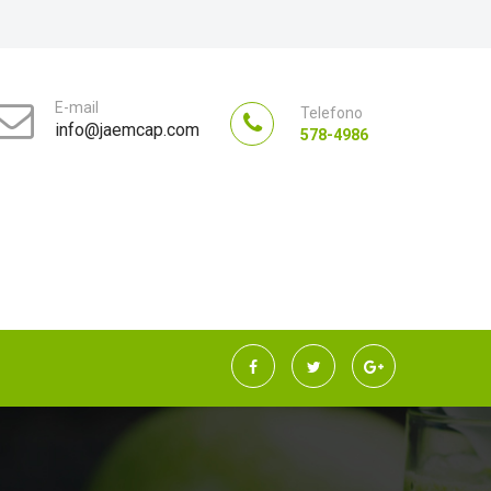
E-mail
Telefono
info@jaemcap.com
578-4986