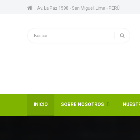
Av. La Paz 1598 - San Miguel, Lima - PERÚ
INICIO
SOBRE NOSOTROS
NUEST
