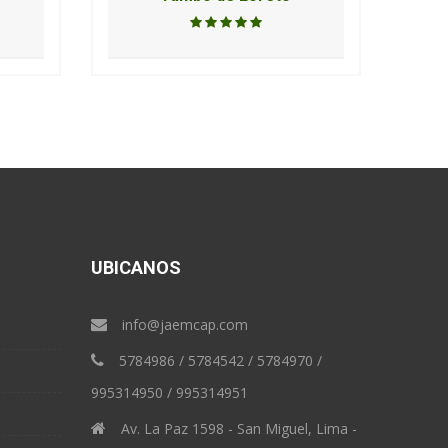
UBICANOS
info@jaemcap.com
5784986 / 5784542 / 5784970 /
995314950 / 995314951
Av. La Paz 1598 - San Miguel, Lima -