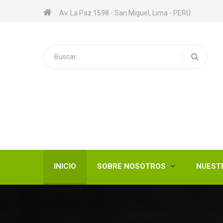
Av. La Paz 1598 - San Miguel, Lima - PERÚ
INICIO
SOBRE NOSOTROS
NUEST
