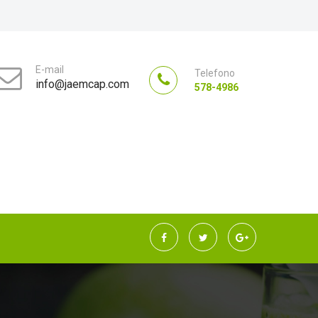
E-mail
Telefono
info@jaemcap.com
578-4986