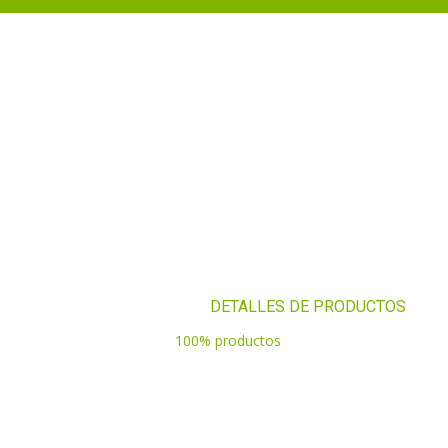
DETALLES DE PRODUCTOS
BIENVENIDOS DE JEAMCAP | PRODUCTOS DE LA
SELVA.
DETALLES DE PRODUCTOS
INICIO
PRODUCTOS
Bienvenidos
100% productos
de la selva.